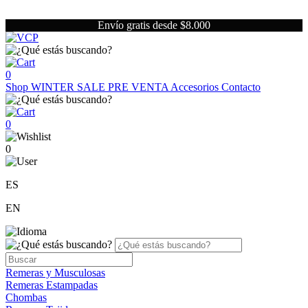
Envío gratis desde $8.000
0
Shop
WINTER SALE
PRE VENTA
Accesorios
Contacto
0
0
ES
EN
Remeras y Musculosas
Remeras Estampadas
Chombas