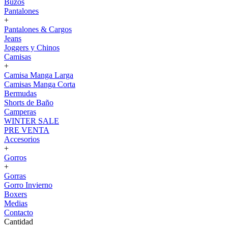
Buzos
Pantalones
+
Pantalones & Cargos
Jeans
Joggers y Chinos
Camisas
+
Camisa Manga Larga
Camisas Manga Corta
Bermudas
Shorts de Baño
Camperas
WINTER SALE
PRE VENTA
Accesorios
+
Gorros
+
Gorras
Gorro Invierno
Boxers
Medias
Contacto
Cantidad