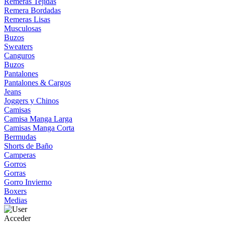
Remeras Tejidas
Remera Bordadas
Remeras Lisas
Musculosas
Buzos
Sweaters
Canguros
Buzos
Pantalones
Pantalones & Cargos
Jeans
Joggers y Chinos
Camisas
Camisa Manga Larga
Camisas Manga Corta
Bermudas
Shorts de Baño
Camperas
Gorros
Gorras
Gorro Invierno
Boxers
Medias
Acceder