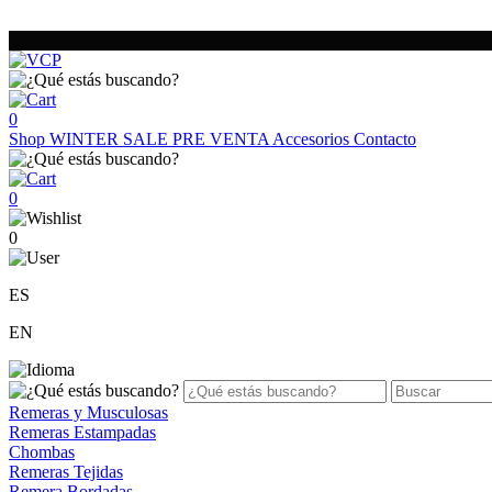
0
Shop
WINTER SALE
PRE VENTA
Accesorios
Contacto
0
0
ES
EN
Remeras y Musculosas
Remeras Estampadas
Chombas
Remeras Tejidas
Remera Bordadas