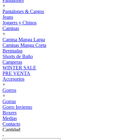
Pantalones
+
Pantalones & Cargos
Jeans
Joggers y Chinos
Camisas
+
Camisa Manga Larga
Camisas Manga Corta
Bermudas
Shorts de Baño
Camperas
WINTER SALE
PRE VENTA
Accesorios
+
Gorros
+
Gorras
Gorro Invierno
Boxers
Medias
Contacto
Cantidad
-