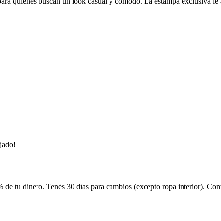
l para quienes buscan un look casual y cómodo. La estampa exclusiva le a
ajado!
 de tu dinero. Tenés 30 días para cambios (excepto ropa interior). Co