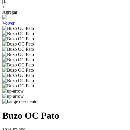
+
Agregar
Volver
Buzo OC Pato
$916
$2.290