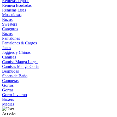
Remeras Tejidas
Remera Bordadas
Remeras Lisas
Musculosas
Buzos
Sweaters
Canguros
Buzos
Pantalones
Pantalones & Cargos
Jeans
Joggers y Chinos
Camisas
Camisa Manga Larga
Camisas Manga Corta
Bermudas
Shorts de Baño
Camperas
Gorros
Gorras
Gorro Invierno
Boxers
Medias
Acceder