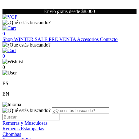
Envío gratis desde $8.000
0
Shop
WINTER SALE
PRE VENTA
Accesorios
Contacto
0
0
ES
EN
Remeras y Musculosas
Remeras Estampadas
Chombas