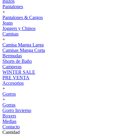
Buzos
Pantalones
+
Pantalones & Cargos
Jeans
Joggers y Chinos
Camisas
+
Camisa Manga Larga
Camisas Manga Corta
Bermudas
Shorts de Baño
Camperas
WINTER SALE
PRE VENTA
Accesorios
+
Gorros
+
Gorras
Gorro Invierno
Boxers
Medias
Contacto
Cantidad