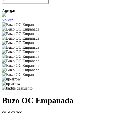
+
Agregar
Volver
Buzo OC Empanada
$916
$2.290