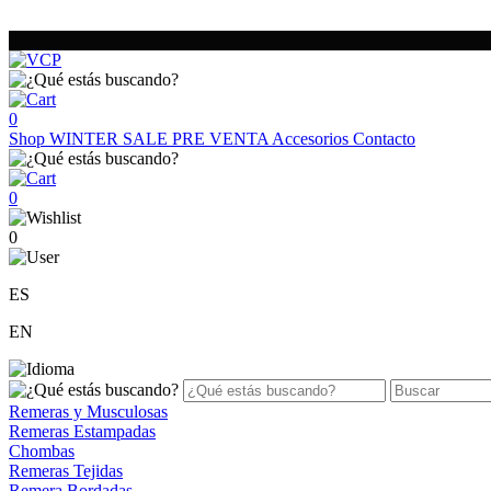
0
Shop
WINTER SALE
PRE VENTA
Accesorios
Contacto
0
0
ES
EN
Remeras y Musculosas
Remeras Estampadas
Chombas
Remeras Tejidas
Remera Bordadas