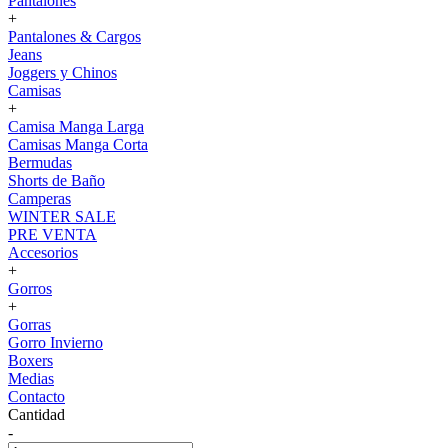
Pantalones
+
Pantalones & Cargos
Jeans
Joggers y Chinos
Camisas
+
Camisa Manga Larga
Camisas Manga Corta
Bermudas
Shorts de Baño
Camperas
WINTER SALE
PRE VENTA
Accesorios
+
Gorros
+
Gorras
Gorro Invierno
Boxers
Medias
Contacto
Cantidad
-