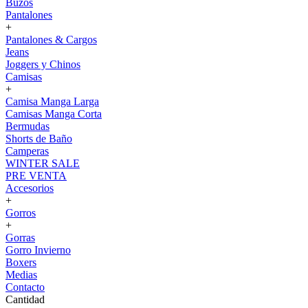
Buzos
Pantalones
+
Pantalones & Cargos
Jeans
Joggers y Chinos
Camisas
+
Camisa Manga Larga
Camisas Manga Corta
Bermudas
Shorts de Baño
Camperas
WINTER SALE
PRE VENTA
Accesorios
+
Gorros
+
Gorras
Gorro Invierno
Boxers
Medias
Contacto
Cantidad