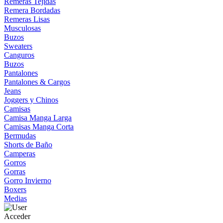
Remeras Tejidas
Remera Bordadas
Remeras Lisas
Musculosas
Buzos
Sweaters
Canguros
Buzos
Pantalones
Pantalones & Cargos
Jeans
Joggers y Chinos
Camisas
Camisa Manga Larga
Camisas Manga Corta
Bermudas
Shorts de Baño
Camperas
Gorros
Gorras
Gorro Invierno
Boxers
Medias
Acceder