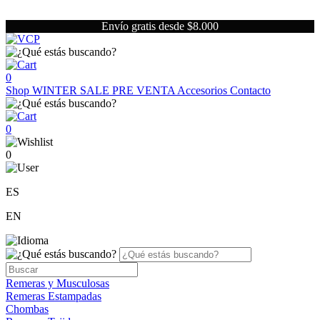
Envío gratis desde $8.000
0
Shop
WINTER SALE
PRE VENTA
Accesorios
Contacto
0
0
ES
EN
Remeras y Musculosas
Remeras Estampadas
Chombas