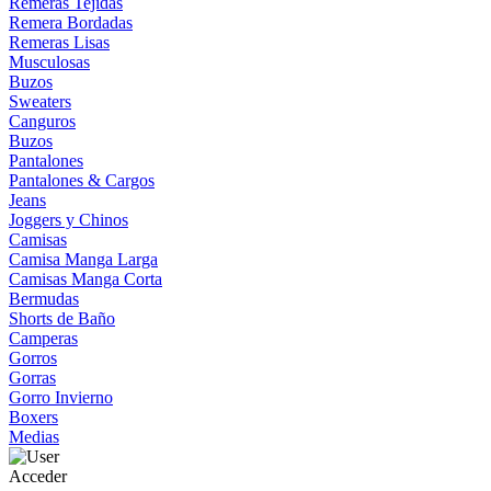
Remeras Tejidas
Remera Bordadas
Remeras Lisas
Musculosas
Buzos
Sweaters
Canguros
Buzos
Pantalones
Pantalones & Cargos
Jeans
Joggers y Chinos
Camisas
Camisa Manga Larga
Camisas Manga Corta
Bermudas
Shorts de Baño
Camperas
Gorros
Gorras
Gorro Invierno
Boxers
Medias
Acceder