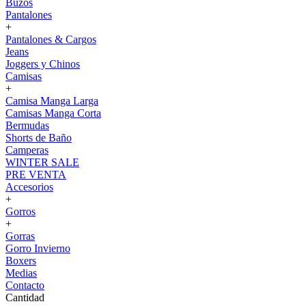
Buzos
Pantalones
+
Pantalones & Cargos
Jeans
Joggers y Chinos
Camisas
+
Camisa Manga Larga
Camisas Manga Corta
Bermudas
Shorts de Baño
Camperas
WINTER SALE
PRE VENTA
Accesorios
+
Gorros
+
Gorras
Gorro Invierno
Boxers
Medias
Contacto
Cantidad