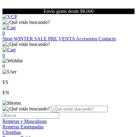
Envío gratis desde $8.000
0
Shop
WINTER SALE
PRE VENTA
Accesorios
Contacto
0
0
ES
EN
Remeras y Musculosas
Remeras Estampadas
Chombas