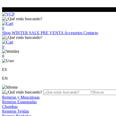
0
Shop
WINTER SALE
PRE VENTA
Accesorios
Contacto
0
0
ES
EN
Remeras y Musculosas
Remeras Estampadas
Chombas
Remeras Tejidas
Remera Bordadas