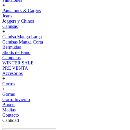
Pantalones
+
Pantalones & Cargos
Jeans
Joggers y Chinos
Camisas
+
Camisa Manga Larga
Camisas Manga Corta
Bermudas
Shorts de Baño
Camperas
WINTER SALE
PRE VENTA
Accesorios
+
Gorros
+
Gorras
Gorro Invierno
Boxers
Medias
Contacto
Cantidad
-