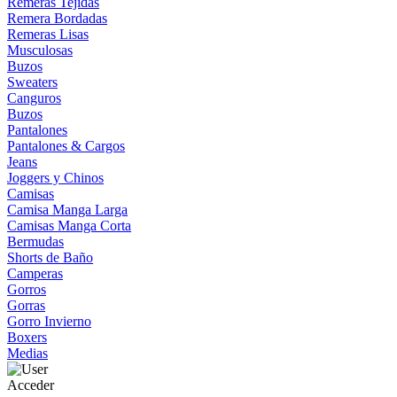
Remeras Tejidas
Remera Bordadas
Remeras Lisas
Musculosas
Buzos
Sweaters
Canguros
Buzos
Pantalones
Pantalones & Cargos
Jeans
Joggers y Chinos
Camisas
Camisa Manga Larga
Camisas Manga Corta
Bermudas
Shorts de Baño
Camperas
Gorros
Gorras
Gorro Invierno
Boxers
Medias
Acceder