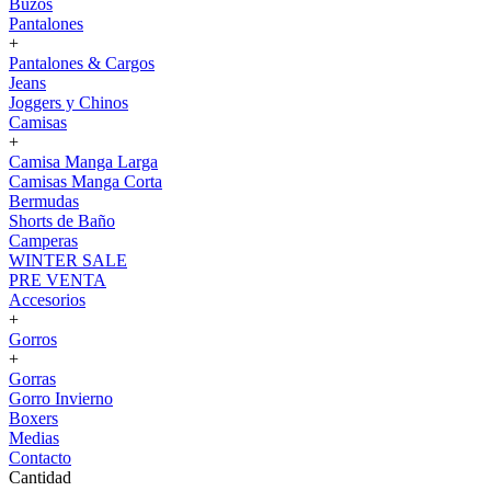
Buzos
Pantalones
+
Pantalones & Cargos
Jeans
Joggers y Chinos
Camisas
+
Camisa Manga Larga
Camisas Manga Corta
Bermudas
Shorts de Baño
Camperas
WINTER SALE
PRE VENTA
Accesorios
+
Gorros
+
Gorras
Gorro Invierno
Boxers
Medias
Contacto
Cantidad