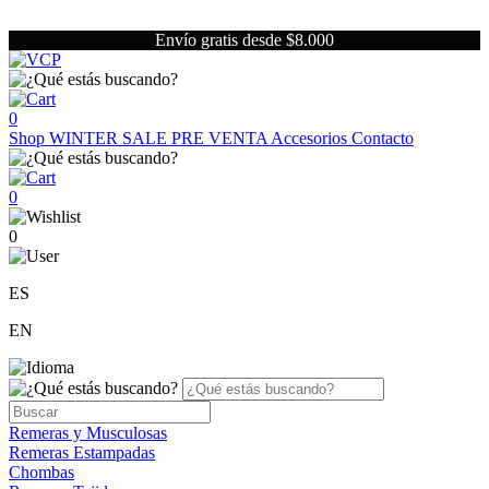
Envío gratis desde $8.000
0
Shop
WINTER SALE
PRE VENTA
Accesorios
Contacto
0
0
ES
EN
Remeras y Musculosas
Remeras Estampadas
Chombas