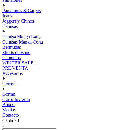
Pantalones
+
Pantalones & Cargos
Jeans
Joggers y Chinos
Camisas
+
Camisa Manga Larga
Camisas Manga Corta
Bermudas
Shorts de Baño
Camperas
WINTER SALE
PRE VENTA
Accesorios
+
Gorros
+
Gorras
Gorro Invierno
Boxers
Medias
Contacto
Cantidad
-