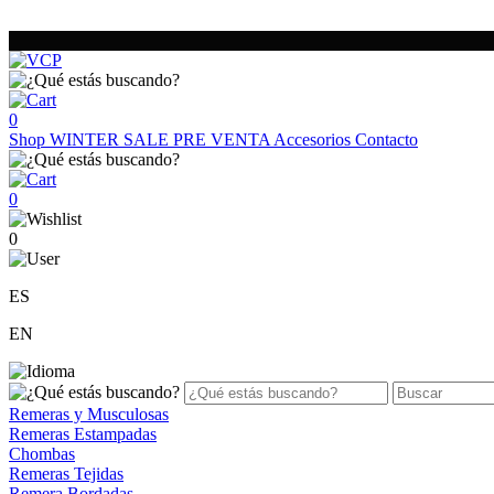
0
Shop
WINTER SALE
PRE VENTA
Accesorios
Contacto
0
0
ES
EN
Remeras y Musculosas
Remeras Estampadas
Chombas
Remeras Tejidas
Remera Bordadas