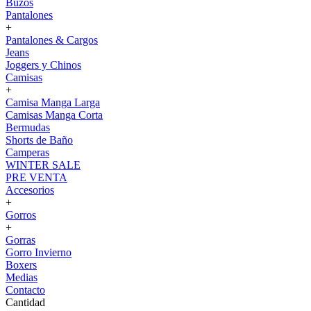
Buzos
Pantalones
+
Pantalones & Cargos
Jeans
Joggers y Chinos
Camisas
+
Camisa Manga Larga
Camisas Manga Corta
Bermudas
Shorts de Baño
Camperas
WINTER SALE
PRE VENTA
Accesorios
+
Gorros
+
Gorras
Gorro Invierno
Boxers
Medias
Contacto
Cantidad