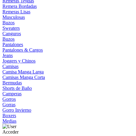
Remeras Tejidas
Remera Bordadas
Remeras Lisas
Musculosas
Buzos
Sweaters
Canguros
Buzos
Pantalones
Pantalones & Cargos
Jeans
Joggers y Chinos
Camisas
Camisa Manga Larga
Camisas Manga Corta
Bermudas
Shorts de Baño
Camperas
Gorros
Gorras
Gorro Invierno
Boxers
Medias
Acceder