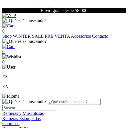
Envío gratis desde $8.000
0
Shop
WINTER SALE
PRE VENTA
Accesorios
Contacto
0
0
ES
EN
Remeras y Musculosas
Remeras Estampadas
Chombas