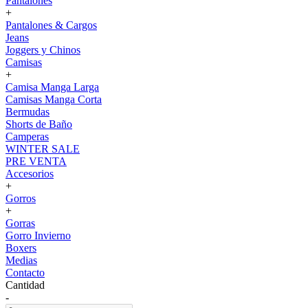
Pantalones
+
Pantalones & Cargos
Jeans
Joggers y Chinos
Camisas
+
Camisa Manga Larga
Camisas Manga Corta
Bermudas
Shorts de Baño
Camperas
WINTER SALE
PRE VENTA
Accesorios
+
Gorros
+
Gorras
Gorro Invierno
Boxers
Medias
Contacto
Cantidad
-