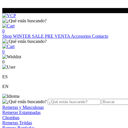
0
Shop
WINTER SALE
PRE VENTA
Accesorios
Contacto
0
0
ES
EN
Remeras y Musculosas
Remeras Estampadas
Chombas
Remeras Tejidas
Remera Bordadas