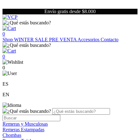
Envío gratis desde $8.000
0
Shop
WINTER SALE
PRE VENTA
Accesorios
Contacto
0
0
ES
EN
Remeras y Musculosas
Remeras Estampadas
Chombas