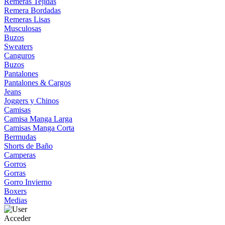
Remeras Tejidas
Remera Bordadas
Remeras Lisas
Musculosas
Buzos
Sweaters
Canguros
Buzos
Pantalones
Pantalones & Cargos
Jeans
Joggers y Chinos
Camisas
Camisa Manga Larga
Camisas Manga Corta
Bermudas
Shorts de Baño
Camperas
Gorros
Gorras
Gorro Invierno
Boxers
Medias
Acceder