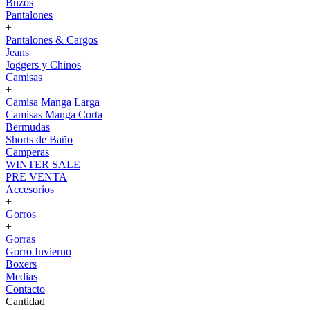
Buzos
Pantalones
+
Pantalones & Cargos
Jeans
Joggers y Chinos
Camisas
+
Camisa Manga Larga
Camisas Manga Corta
Bermudas
Shorts de Baño
Camperas
WINTER SALE
PRE VENTA
Accesorios
+
Gorros
+
Gorras
Gorro Invierno
Boxers
Medias
Contacto
Cantidad