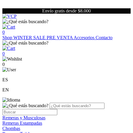
Envío gratis desde $8.000
0
Shop
WINTER SALE
PRE VENTA
Accesorios
Contacto
0
0
ES
EN
Remeras y Musculosas
Remeras Estampadas
Chombas