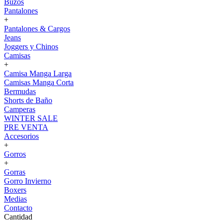
Buzos
Pantalones
+
Pantalones & Cargos
Jeans
Joggers y Chinos
Camisas
+
Camisa Manga Larga
Camisas Manga Corta
Bermudas
Shorts de Baño
Camperas
WINTER SALE
PRE VENTA
Accesorios
+
Gorros
+
Gorras
Gorro Invierno
Boxers
Medias
Contacto
Cantidad