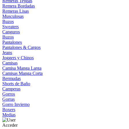
Remeras Tejidas
Remera Bordadas
Remeras Lisas
Musculosas
Buzos
Sweaters
Canguros
Buzos
Pantalones
Pantalones & Cargos
Jeans
Joggers y Chinos
Camisas
Camisa Manga Larga
Camisas Manga Corta
Bermudas
Shorts de Baño
Camperas
Gorros
Gorras
Gorro Invierno
Boxers
Medias
Acceder