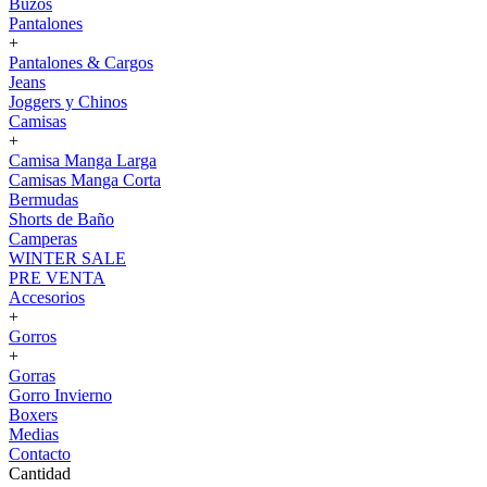
Buzos
Pantalones
+
Pantalones & Cargos
Jeans
Joggers y Chinos
Camisas
+
Camisa Manga Larga
Camisas Manga Corta
Bermudas
Shorts de Baño
Camperas
WINTER SALE
PRE VENTA
Accesorios
+
Gorros
+
Gorras
Gorro Invierno
Boxers
Medias
Contacto
Cantidad