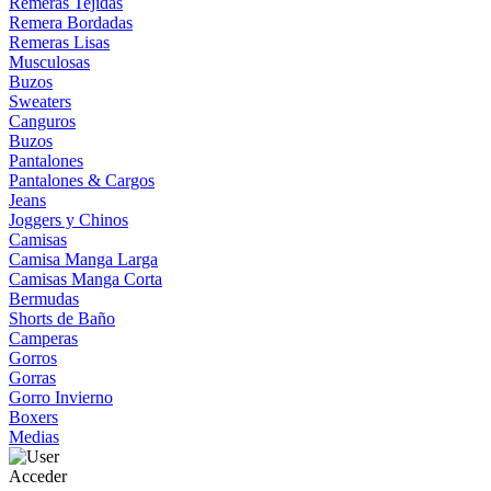
Remeras Tejidas
Remera Bordadas
Remeras Lisas
Musculosas
Buzos
Sweaters
Canguros
Buzos
Pantalones
Pantalones & Cargos
Jeans
Joggers y Chinos
Camisas
Camisa Manga Larga
Camisas Manga Corta
Bermudas
Shorts de Baño
Camperas
Gorros
Gorras
Gorro Invierno
Boxers
Medias
Acceder