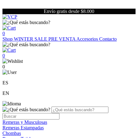
Envío gratis desde $8.000
0
Shop
WINTER SALE
PRE VENTA
Accesorios
Contacto
0
0
ES
EN
Remeras y Musculosas
Remeras Estampadas
Chombas