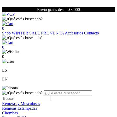
Envío gratis desde $8.000
0
Shop
WINTER SALE
PRE VENTA
Accesorios
Contacto
0
0
ES
EN
Remeras y Musculosas
Remeras Estampadas
Chombas