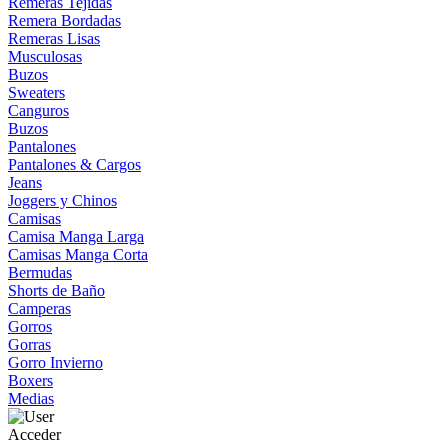
Remeras Tejidas
Remera Bordadas
Remeras Lisas
Musculosas
Buzos
Sweaters
Canguros
Buzos
Pantalones
Pantalones & Cargos
Jeans
Joggers y Chinos
Camisas
Camisa Manga Larga
Camisas Manga Corta
Bermudas
Shorts de Baño
Camperas
Gorros
Gorras
Gorro Invierno
Boxers
Medias
Acceder