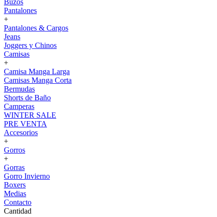
Buzos
Pantalones
+
Pantalones & Cargos
Jeans
Joggers y Chinos
Camisas
+
Camisa Manga Larga
Camisas Manga Corta
Bermudas
Shorts de Baño
Camperas
WINTER SALE
PRE VENTA
Accesorios
+
Gorros
+
Gorras
Gorro Invierno
Boxers
Medias
Contacto
Cantidad