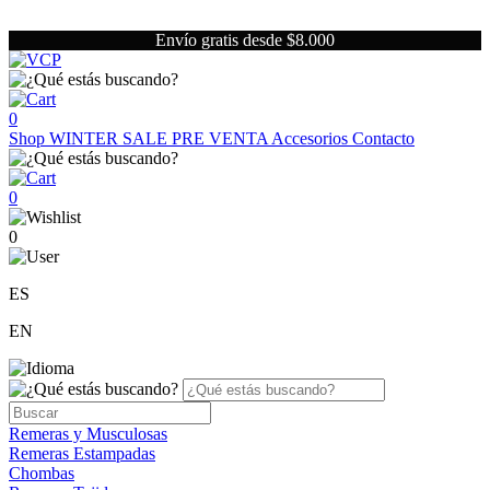
Envío gratis desde $8.000
0
Shop
WINTER SALE
PRE VENTA
Accesorios
Contacto
0
0
ES
EN
Remeras y Musculosas
Remeras Estampadas
Chombas