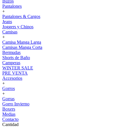
Buzos
Pantalones
+
Pantalones & Cargos
Jeans
Joggers y Chinos
Camisas
+
Camisa Manga Larga
Camisas Manga Corta
Bermudas
Shorts de Baño
Camperas
WINTER SALE
PRE VENTA
Accesorios
+
Gorros
+
Gorras
Gorro Invierno
Boxers
Medias
Contacto
Cantidad