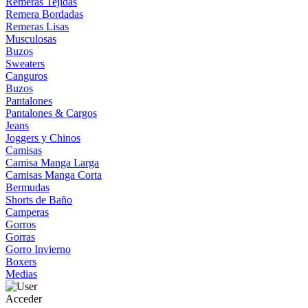
Remeras Tejidas
Remera Bordadas
Remeras Lisas
Musculosas
Buzos
Sweaters
Canguros
Buzos
Pantalones
Pantalones & Cargos
Jeans
Joggers y Chinos
Camisas
Camisa Manga Larga
Camisas Manga Corta
Bermudas
Shorts de Baño
Camperas
Gorros
Gorras
Gorro Invierno
Boxers
Medias
Acceder