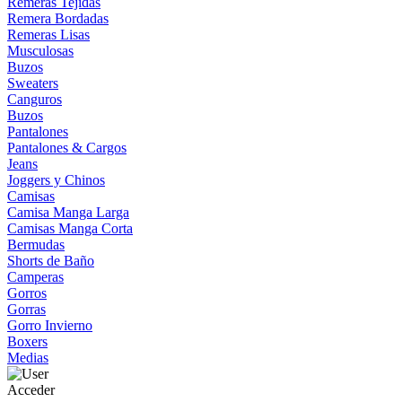
Remeras Tejidas
Remera Bordadas
Remeras Lisas
Musculosas
Buzos
Sweaters
Canguros
Buzos
Pantalones
Pantalones & Cargos
Jeans
Joggers y Chinos
Camisas
Camisa Manga Larga
Camisas Manga Corta
Bermudas
Shorts de Baño
Camperas
Gorros
Gorras
Gorro Invierno
Boxers
Medias
Acceder