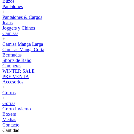
Buzos
Pantalones
+
Pantalones & Cargos
Jeans
Joggers y Chinos
Camisas
+
Camisa Manga Larga
Camisas Manga Corta
Bermudas
Shorts de Baño
Camperas
WINTER SALE
PRE VENTA
Accesorios
+
Gorros
+
Gorras
Gorro Invierno
Boxers
Medias
Contacto
Cantidad