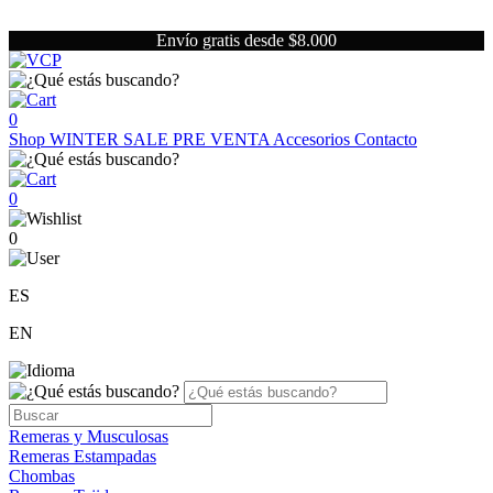
Envío gratis desde $8.000
0
Shop
WINTER SALE
PRE VENTA
Accesorios
Contacto
0
0
ES
EN
Remeras y Musculosas
Remeras Estampadas
Chombas