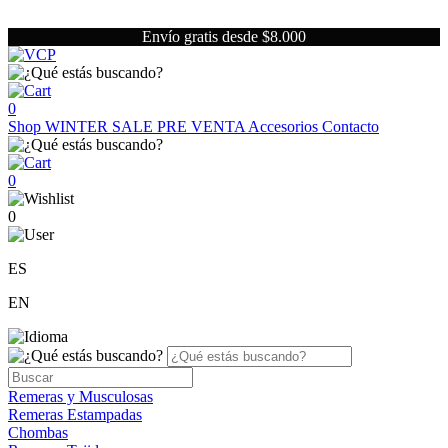
Envío gratis desde $8.000
0
Shop
WINTER SALE
PRE VENTA
Accesorios
Contacto
0
0
ES
EN
Remeras y Musculosas
Remeras Estampadas
Chombas