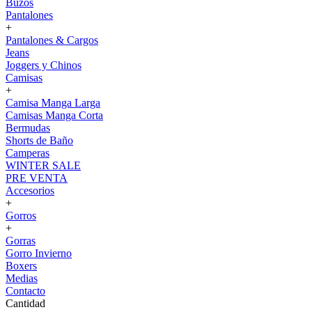
Buzos
Pantalones
+
Pantalones & Cargos
Jeans
Joggers y Chinos
Camisas
+
Camisa Manga Larga
Camisas Manga Corta
Bermudas
Shorts de Baño
Camperas
WINTER SALE
PRE VENTA
Accesorios
+
Gorros
+
Gorras
Gorro Invierno
Boxers
Medias
Contacto
Cantidad