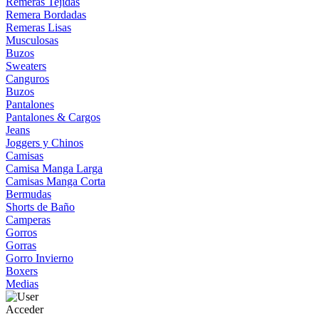
Remeras Tejidas
Remera Bordadas
Remeras Lisas
Musculosas
Buzos
Sweaters
Canguros
Buzos
Pantalones
Pantalones & Cargos
Jeans
Joggers y Chinos
Camisas
Camisa Manga Larga
Camisas Manga Corta
Bermudas
Shorts de Baño
Camperas
Gorros
Gorras
Gorro Invierno
Boxers
Medias
Acceder