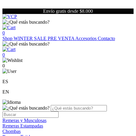
Envío gratis desde $8.000
0
Shop
WINTER SALE
PRE VENTA
Accesorios
Contacto
0
0
ES
EN
Remeras y Musculosas
Remeras Estampadas
Chombas