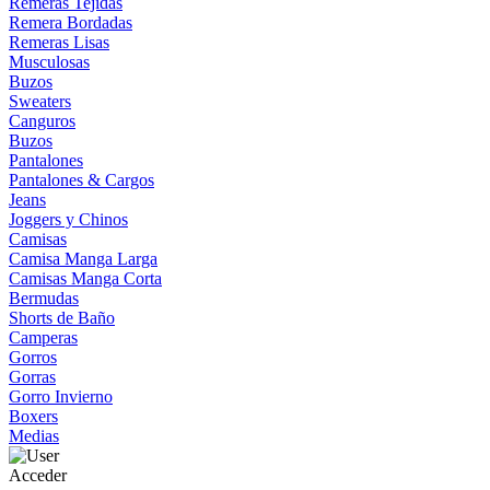
Remeras Tejidas
Remera Bordadas
Remeras Lisas
Musculosas
Buzos
Sweaters
Canguros
Buzos
Pantalones
Pantalones & Cargos
Jeans
Joggers y Chinos
Camisas
Camisa Manga Larga
Camisas Manga Corta
Bermudas
Shorts de Baño
Camperas
Gorros
Gorras
Gorro Invierno
Boxers
Medias
Acceder