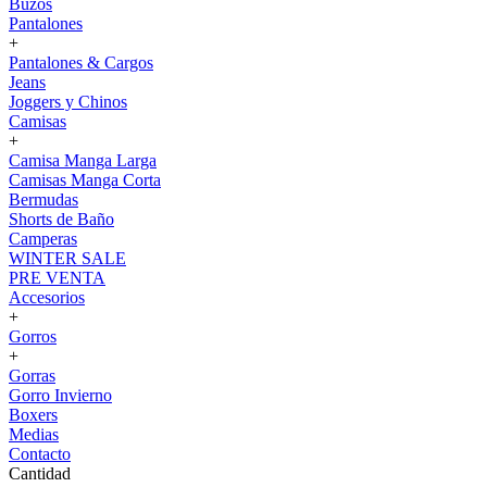
Buzos
Pantalones
+
Pantalones & Cargos
Jeans
Joggers y Chinos
Camisas
+
Camisa Manga Larga
Camisas Manga Corta
Bermudas
Shorts de Baño
Camperas
WINTER SALE
PRE VENTA
Accesorios
+
Gorros
+
Gorras
Gorro Invierno
Boxers
Medias
Contacto
Cantidad