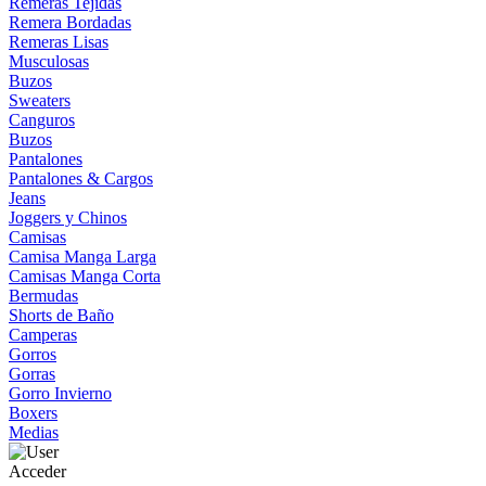
Remeras Tejidas
Remera Bordadas
Remeras Lisas
Musculosas
Buzos
Sweaters
Canguros
Buzos
Pantalones
Pantalones & Cargos
Jeans
Joggers y Chinos
Camisas
Camisa Manga Larga
Camisas Manga Corta
Bermudas
Shorts de Baño
Camperas
Gorros
Gorras
Gorro Invierno
Boxers
Medias
Acceder