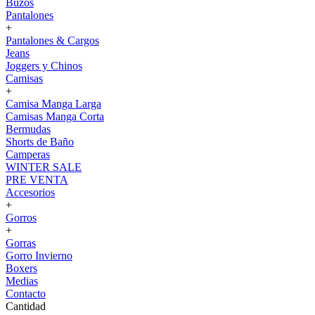
Buzos
Pantalones
+
Pantalones & Cargos
Jeans
Joggers y Chinos
Camisas
+
Camisa Manga Larga
Camisas Manga Corta
Bermudas
Shorts de Baño
Camperas
WINTER SALE
PRE VENTA
Accesorios
+
Gorros
+
Gorras
Gorro Invierno
Boxers
Medias
Contacto
Cantidad