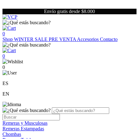
Envío gratis desde $8.000
0
Shop
WINTER SALE
PRE VENTA
Accesorios
Contacto
0
0
ES
EN
Remeras y Musculosas
Remeras Estampadas
Chombas