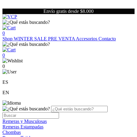
Envío gratis desde $8.000
0
Shop
WINTER SALE
PRE VENTA
Accesorios
Contacto
0
0
ES
EN
Remeras y Musculosas
Remeras Estampadas
Chombas