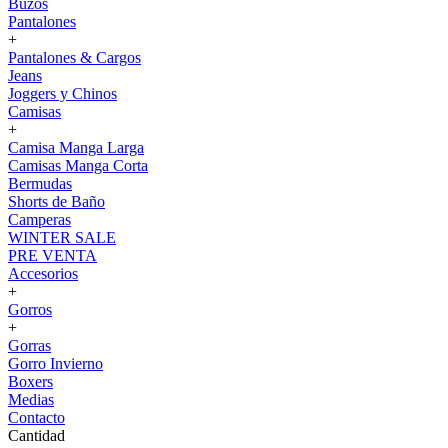
Buzos
Pantalones
+
Pantalones & Cargos
Jeans
Joggers y Chinos
Camisas
+
Camisa Manga Larga
Camisas Manga Corta
Bermudas
Shorts de Baño
Camperas
WINTER SALE
PRE VENTA
Accesorios
+
Gorros
+
Gorras
Gorro Invierno
Boxers
Medias
Contacto
Cantidad