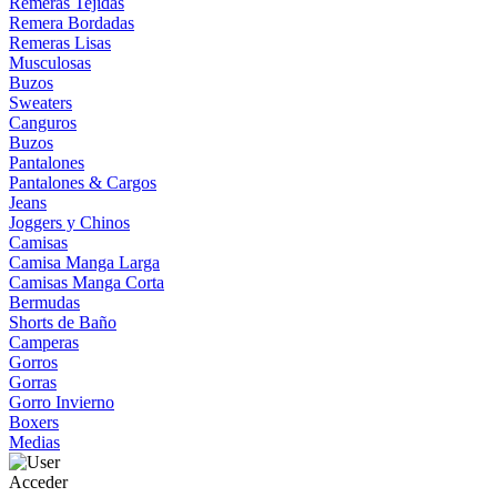
Remeras Tejidas
Remera Bordadas
Remeras Lisas
Musculosas
Buzos
Sweaters
Canguros
Buzos
Pantalones
Pantalones & Cargos
Jeans
Joggers y Chinos
Camisas
Camisa Manga Larga
Camisas Manga Corta
Bermudas
Shorts de Baño
Camperas
Gorros
Gorras
Gorro Invierno
Boxers
Medias
Acceder