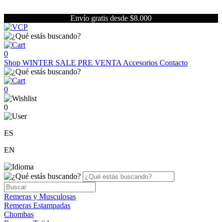
Envío gratis desde $8.000
0
Shop
WINTER SALE
PRE VENTA
Accesorios
Contacto
0
0
ES
EN
Remeras y Musculosas
Remeras Estampadas
Chombas