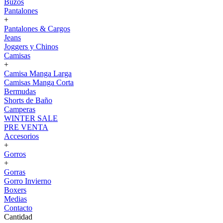
Buzos
Pantalones
+
Pantalones & Cargos
Jeans
Joggers y Chinos
Camisas
+
Camisa Manga Larga
Camisas Manga Corta
Bermudas
Shorts de Baño
Camperas
WINTER SALE
PRE VENTA
Accesorios
+
Gorros
+
Gorras
Gorro Invierno
Boxers
Medias
Contacto
Cantidad