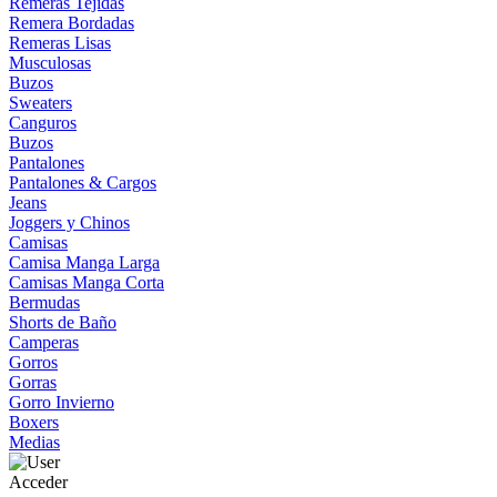
Remeras Tejidas
Remera Bordadas
Remeras Lisas
Musculosas
Buzos
Sweaters
Canguros
Buzos
Pantalones
Pantalones & Cargos
Jeans
Joggers y Chinos
Camisas
Camisa Manga Larga
Camisas Manga Corta
Bermudas
Shorts de Baño
Camperas
Gorros
Gorras
Gorro Invierno
Boxers
Medias
Acceder