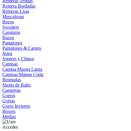
Remeras Tejidas
Remera Bordadas
Remeras Lisas
Musculosas
Buzos
Sweaters
Canguros
Buzos
Pantalones
Pantalones & Cargos
Jeans
Joggers y Chinos
Camisas
Camisa Manga Larga
Camisas Manga Corta
Bermudas
Shorts de Baño
Camperas
Gorros
Gorras
Gorro Invierno
Boxers
Medias
Acceder