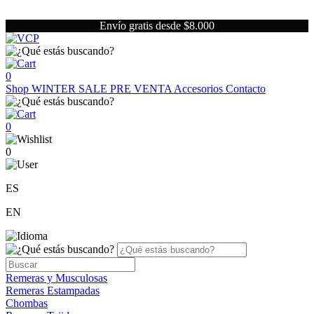
Envío gratis desde $8.000
0
Shop
WINTER SALE
PRE VENTA
Accesorios
Contacto
0
0
ES
EN
Remeras y Musculosas
Remeras Estampadas
Chombas