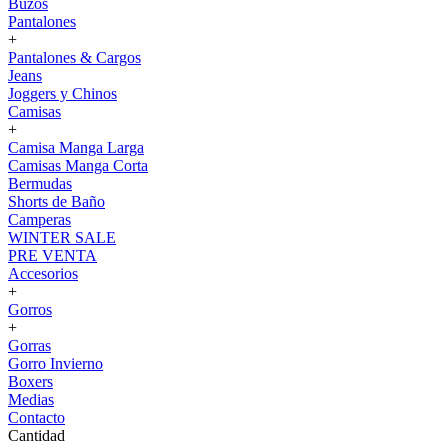
Buzos
Pantalones
+
Pantalones & Cargos
Jeans
Joggers y Chinos
Camisas
+
Camisa Manga Larga
Camisas Manga Corta
Bermudas
Shorts de Baño
Camperas
WINTER SALE
PRE VENTA
Accesorios
+
Gorros
+
Gorras
Gorro Invierno
Boxers
Medias
Contacto
Cantidad