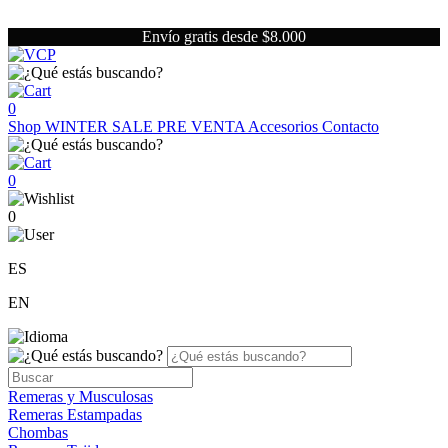
Envío gratis desde $8.000
0
Shop
WINTER SALE
PRE VENTA
Accesorios
Contacto
0
0
ES
EN
Remeras y Musculosas
Remeras Estampadas
Chombas