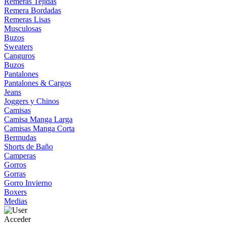
Remeras Tejidas
Remera Bordadas
Remeras Lisas
Musculosas
Buzos
Sweaters
Canguros
Buzos
Pantalones
Pantalones & Cargos
Jeans
Joggers y Chinos
Camisas
Camisa Manga Larga
Camisas Manga Corta
Bermudas
Shorts de Baño
Camperas
Gorros
Gorras
Gorro Invierno
Boxers
Medias
Acceder