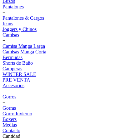
Buzos
Pantalones
+
Pantalones & Cargos
Jeans
Joggers y Chinos
Camisas
+
Camisa Manga Larga
Camisas Manga Corta
Bermudas
Shorts de Baño
Camperas
WINTER SALE
PRE VENTA
Accesorios
+
Gorros
+
Gorras
Gorro Invierno
Boxers
Medias
Contacto
Cantidad