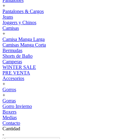
Pantalones
+
Pantalones & Cargos
Jeans
Joggers y Chinos
Camisas
+
Camisa Manga Larga
Camisas Manga Corta
Bermudas
Shorts de Baño
Camperas
WINTER SALE
PRE VENTA
Accesorios
+
Gorros
+
Gorras
Gorro Invierno
Boxers
Medias
Contacto
Cantidad
-