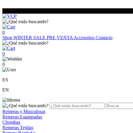
0
Shop
WINTER SALE
PRE VENTA
Accesorios
Contacto
0
0
ES
EN
Remeras y Musculosas
Remeras Estampadas
Chombas
Remeras Tejidas
Remera Bordadas