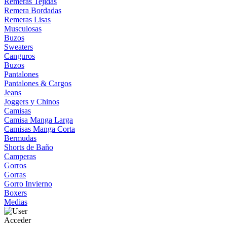
Remeras Tejidas
Remera Bordadas
Remeras Lisas
Musculosas
Buzos
Sweaters
Canguros
Buzos
Pantalones
Pantalones & Cargos
Jeans
Joggers y Chinos
Camisas
Camisa Manga Larga
Camisas Manga Corta
Bermudas
Shorts de Baño
Camperas
Gorros
Gorras
Gorro Invierno
Boxers
Medias
Acceder