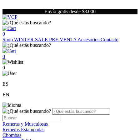
Envío gratis desde $8.000
0
Shop
WINTER SALE
PRE VENTA
Accesorios
Contacto
0
0
ES
EN
Remeras y Musculosas
Remeras Estampadas
Chombas