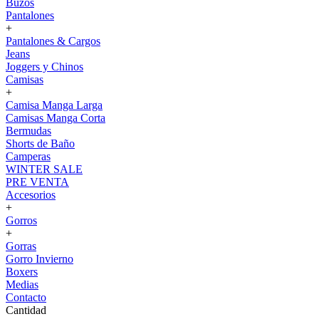
Buzos
Pantalones
+
Pantalones & Cargos
Jeans
Joggers y Chinos
Camisas
+
Camisa Manga Larga
Camisas Manga Corta
Bermudas
Shorts de Baño
Camperas
WINTER SALE
PRE VENTA
Accesorios
+
Gorros
+
Gorras
Gorro Invierno
Boxers
Medias
Contacto
Cantidad