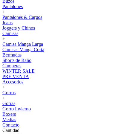
Buzos
Pantalones
+
Pantalones & Cargos
Jeans
Joggers y Chinos
Camisas
+
Camisa Manga Larga
Camisas Manga Corta
Bermudas
Shorts de Baño
Camperas
WINTER SALE
PRE VENTA
Accesorios
+
Gorros
+
Gorras
Gorro Invierno
Boxers
Medias
Contacto
Cantidad