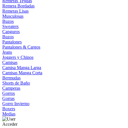
Remeras Tejidas
Remera Bordadas
Remeras Lisas
Musculosas
Buzos
Sweaters
Canguros
Buzos
Pantalones
Pantalones & Cargos
Jeans
Joggers y Chinos
Camisas
Camisa Manga Larga
Camisas Manga Corta
Bermudas
Shorts de Baño
Camperas
Gorros
Gorras
Gorro Invierno
Boxers
Medias
Acceder