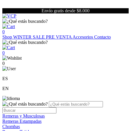
Envío gratis desde $8.000
0
Shop
WINTER SALE
PRE VENTA
Accesorios
Contacto
0
0
ES
EN
Remeras y Musculosas
Remeras Estampadas
Chombas