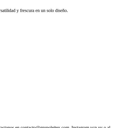
atilidad y frescura en un solo diseño.
ntactanos en contacto@grupoleitex.com, Instagram vcp.uy o al