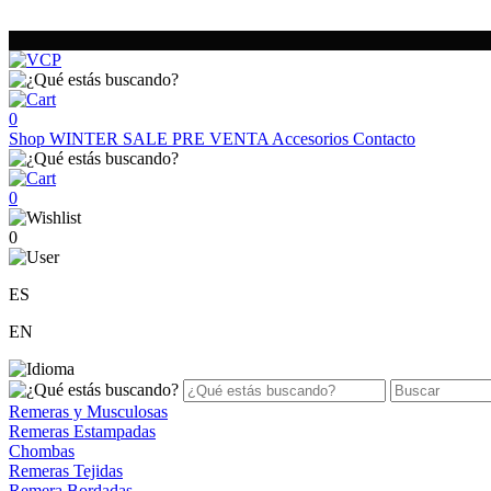
0
Shop
WINTER SALE
PRE VENTA
Accesorios
Contacto
0
0
ES
EN
Remeras y Musculosas
Remeras Estampadas
Chombas
Remeras Tejidas
Remera Bordadas