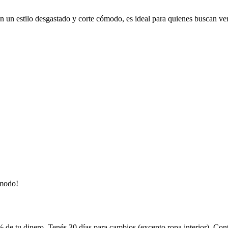
un estilo desgastado y corte cómodo, es ideal para quienes buscan vers
ómodo!
 de tu dinero. Tenés 30 días para cambios (excepto ropa interior). Co