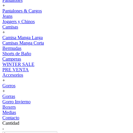
Pantalones
+
Pantalones & Cargos
Jeans
Joggers y Chinos
Camisas
+
Camisa Manga Larga
Camisas Manga Corta
Bermudas
Shorts de Baño
Camperas
WINTER SALE
PRE VENTA
Accesorios
+
Gorros
+
Gorras
Gorro Invierno
Boxers
Medias
Contacto
Cantidad
-