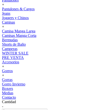
Pantalones
+
Pantalones & Cargos
Jeans
Joggers y Chinos
Camisas
+
Camisa Manga Larga
Camisas Manga Corta
Bermudas
Shorts de Baño
Camperas
WINTER SALE
PRE VENTA
Accesorios
+
Gorros
+
Gorras
Gorro Invierno
Boxers
Medias
Contacto
Cantidad
-