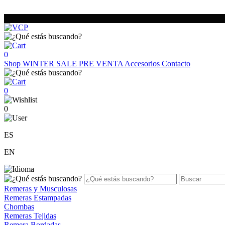
0
Shop
WINTER SALE
PRE VENTA
Accesorios
Contacto
0
0
ES
EN
Remeras y Musculosas
Remeras Estampadas
Chombas
Remeras Tejidas
Remera Bordadas