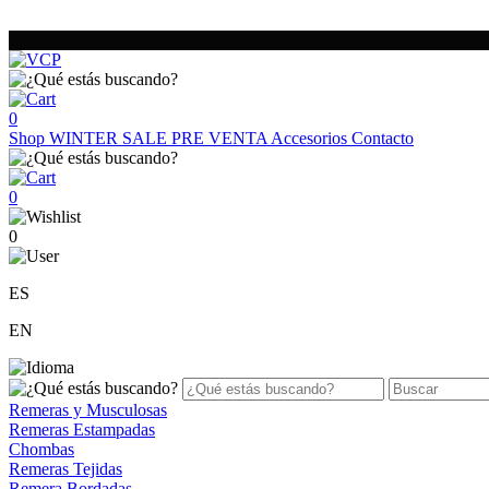
0
Shop
WINTER SALE
PRE VENTA
Accesorios
Contacto
0
0
ES
EN
Remeras y Musculosas
Remeras Estampadas
Chombas
Remeras Tejidas
Remera Bordadas