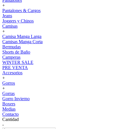
Pantalones
+
Pantalones & Cargos
Jeans
Joggers y Chinos
Camisas
+
Camisa Manga Larga
Camisas Manga Corta
Bermudas
Shorts de Baño
Camperas
WINTER SALE
PRE VENTA
Accesorios
+
Gorros
+
Gorras
Gorro Invierno
Boxers
Medias
Contacto
Cantidad
-