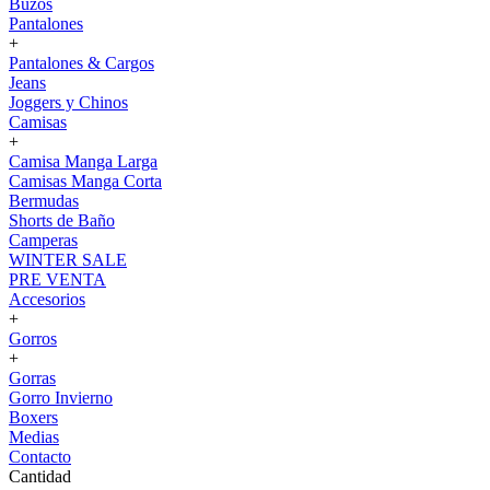
Buzos
Pantalones
+
Pantalones & Cargos
Jeans
Joggers y Chinos
Camisas
+
Camisa Manga Larga
Camisas Manga Corta
Bermudas
Shorts de Baño
Camperas
WINTER SALE
PRE VENTA
Accesorios
+
Gorros
+
Gorras
Gorro Invierno
Boxers
Medias
Contacto
Cantidad