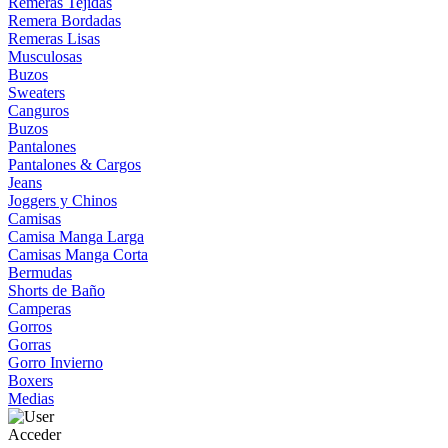
Remeras Tejidas
Remera Bordadas
Remeras Lisas
Musculosas
Buzos
Sweaters
Canguros
Buzos
Pantalones
Pantalones & Cargos
Jeans
Joggers y Chinos
Camisas
Camisa Manga Larga
Camisas Manga Corta
Bermudas
Shorts de Baño
Camperas
Gorros
Gorras
Gorro Invierno
Boxers
Medias
Acceder