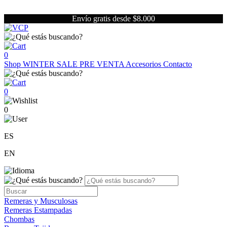
Envío gratis desde $8.000
0
Shop
WINTER SALE
PRE VENTA
Accesorios
Contacto
0
0
ES
EN
Remeras y Musculosas
Remeras Estampadas
Chombas