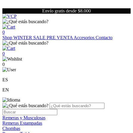
Envío gratis desde $8.000
0
Shop
WINTER SALE
PRE VENTA
Accesorios
Contacto
0
0
ES
EN
Remeras y Musculosas
Remeras Estampadas
Chombas