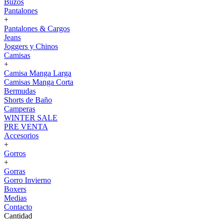
Buzos
Pantalones
+
Pantalones & Cargos
Jeans
Joggers y Chinos
Camisas
+
Camisa Manga Larga
Camisas Manga Corta
Bermudas
Shorts de Baño
Camperas
WINTER SALE
PRE VENTA
Accesorios
+
Gorros
+
Gorras
Gorro Invierno
Boxers
Medias
Contacto
Cantidad