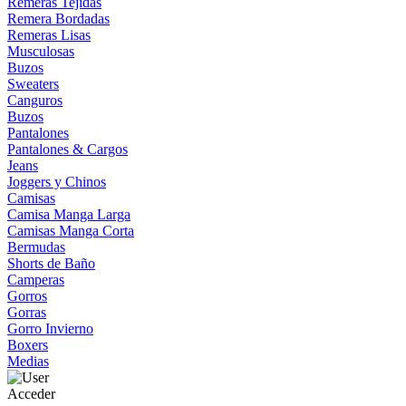
Remeras Tejidas
Remera Bordadas
Remeras Lisas
Musculosas
Buzos
Sweaters
Canguros
Buzos
Pantalones
Pantalones & Cargos
Jeans
Joggers y Chinos
Camisas
Camisa Manga Larga
Camisas Manga Corta
Bermudas
Shorts de Baño
Camperas
Gorros
Gorras
Gorro Invierno
Boxers
Medias
Acceder