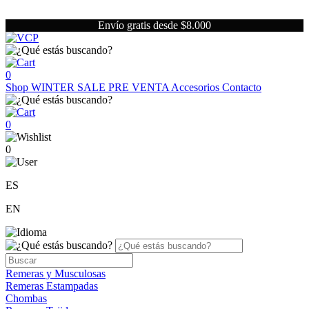
Envío gratis desde $8.000
0
Shop
WINTER SALE
PRE VENTA
Accesorios
Contacto
0
0
ES
EN
Remeras y Musculosas
Remeras Estampadas
Chombas