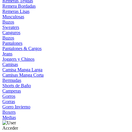
Remeras Tejidas
Remera Bordadas
Remeras Lisas
Musculosas
Buzos
Sweaters
Canguros
Buzos
Pantalones
Pantalones & Cargos
Jeans
Joggers y Chinos
Camisas
Camisa Manga Larga
Camisas Manga Corta
Bermudas
Shorts de Baño
Camperas
Gorros
Gorras
Gorro Invierno
Boxers
Medias
Acceder