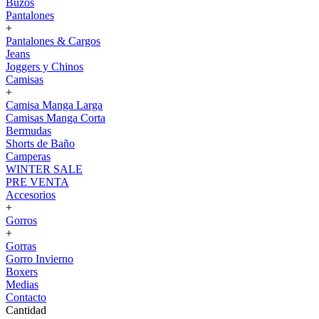
Buzos
Pantalones
+
Pantalones & Cargos
Jeans
Joggers y Chinos
Camisas
+
Camisa Manga Larga
Camisas Manga Corta
Bermudas
Shorts de Baño
Camperas
WINTER SALE
PRE VENTA
Accesorios
+
Gorros
+
Gorras
Gorro Invierno
Boxers
Medias
Contacto
Cantidad