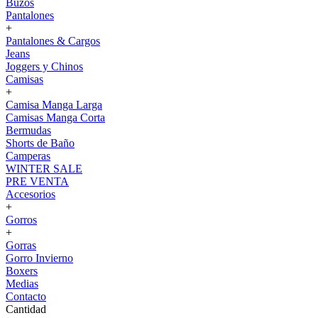
Buzos
Pantalones
+
Pantalones & Cargos
Jeans
Joggers y Chinos
Camisas
+
Camisa Manga Larga
Camisas Manga Corta
Bermudas
Shorts de Baño
Camperas
WINTER SALE
PRE VENTA
Accesorios
+
Gorros
+
Gorras
Gorro Invierno
Boxers
Medias
Contacto
Cantidad