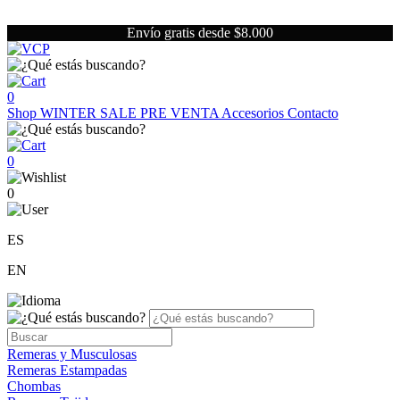
Envío gratis desde $8.000
0
Shop
WINTER SALE
PRE VENTA
Accesorios
Contacto
0
0
ES
EN
Remeras y Musculosas
Remeras Estampadas
Chombas