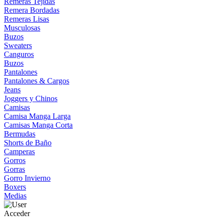
Remeras Tejidas
Remera Bordadas
Remeras Lisas
Musculosas
Buzos
Sweaters
Canguros
Buzos
Pantalones
Pantalones & Cargos
Jeans
Joggers y Chinos
Camisas
Camisa Manga Larga
Camisas Manga Corta
Bermudas
Shorts de Baño
Camperas
Gorros
Gorras
Gorro Invierno
Boxers
Medias
Acceder