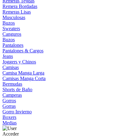
Remeras Tejidas
Remera Bordadas
Remeras Lisas
Musculosas
Buzos
Sweaters
Canguros
Buzos
Pantalones
Pantalones & Cargos
Jeans
Joggers y Chinos
Camisas
Camisa Manga Larga
Camisas Manga Corta
Bermudas
Shorts de Baño
Camperas
Gorros
Gorras
Gorro Invierno
Boxers
Medias
Acceder