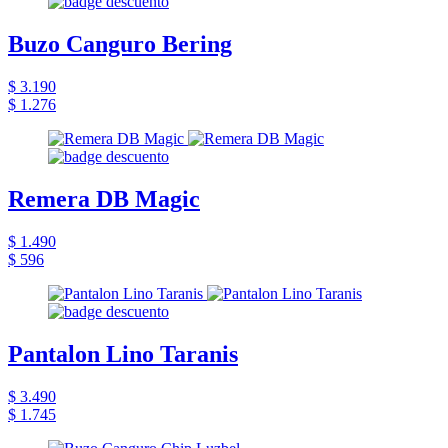
Buzo Canguro Bering
$ 3.190
$ 1.276
Remera DB Magic
$ 1.490
$ 596
Pantalon Lino Taranis
$ 3.490
$ 1.745