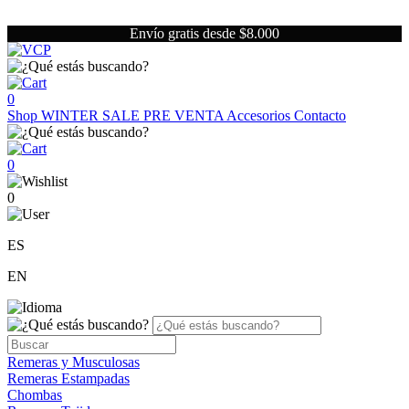
Envío gratis desde $8.000
0
Shop
WINTER SALE
PRE VENTA
Accesorios
Contacto
0
0
ES
EN
Remeras y Musculosas
Remeras Estampadas
Chombas