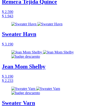
Remera Tejida Quince
$ 2.590
$ 1.943
Sweater Havn
$ 3.190
Jean Mom Shelby
$ 3.190
$ 2.233
Sweater Varn