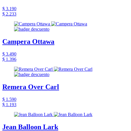
$ 3.190
$ 2.233
Campera Ottawa
$ 3.490
$ 1.396
Remera Over Carl
$ 1.590
$ 1.193
Jean Balloon Lark