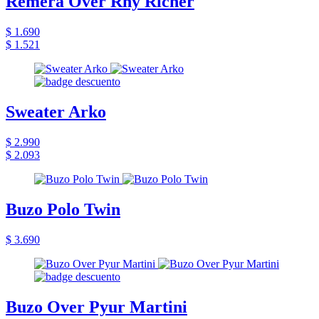
Remera Over Rhy Richer
$ 1.690
$ 1.521
Sweater Arko
$ 2.990
$ 2.093
Buzo Polo Twin
$ 3.690
Buzo Over Pyur Martini