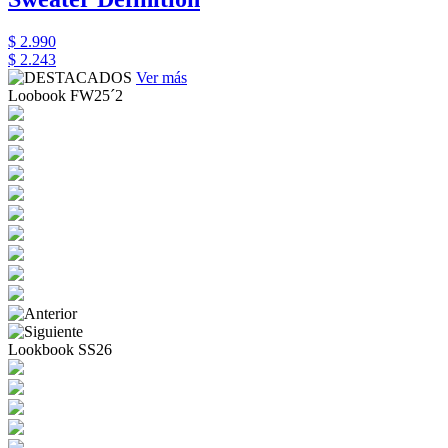
$ 2.990
$ 2.243
Ver más
Loobook FW25´2
Lookbook SS26