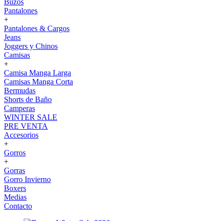
Buzos
Pantalones
+
Pantalones & Cargos
Jeans
Joggers y Chinos
Camisas
+
Camisa Manga Larga
Camisas Manga Corta
Bermudas
Shorts de Baño
Camperas
WINTER SALE
PRE VENTA
Accesorios
+
Gorros
+
Gorras
Gorro Invierno
Boxers
Medias
Contacto