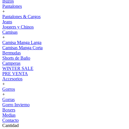
Buzos
Pantalones
+
Pantalones & Cargos
Jeans
Joggers y Chinos
Camisas
+
Camisa Manga Larga
Camisas Manga Corta
Bermudas
Shorts de Baño
Camperas
WINTER SALE
PRE VENTA
Accesorios
+
Gorros
+
Gorras
Gorro Invierno
Boxers
Medias
Contacto
Cantidad