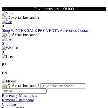
Envío gratis desde $8.000
0
Shop
WINTER SALE
PRE VENTA
Accesorios
Contacto
0
0
ES
EN
Remeras y Musculosas
Remeras Estampadas
Chombas