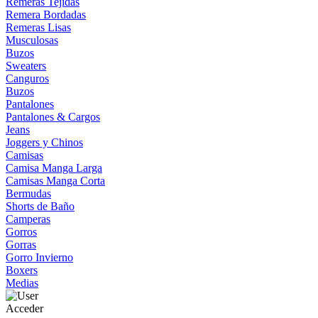
Remeras Tejidas
Remera Bordadas
Remeras Lisas
Musculosas
Buzos
Sweaters
Canguros
Buzos
Pantalones
Pantalones & Cargos
Jeans
Joggers y Chinos
Camisas
Camisa Manga Larga
Camisas Manga Corta
Bermudas
Shorts de Baño
Camperas
Gorros
Gorras
Gorro Invierno
Boxers
Medias
Acceder